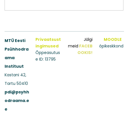
Privaatsust
Jälgi
MOODLE
MTÜ Eesti
ingimused
meid
FACEB
õpikeskkond
Psühhodra
Õppeasutus
OOKIS!
ama
e ID: 13795
Instituut
Kastani 42,
Tartu 50410
pdi@psyhh
odraama.e
e