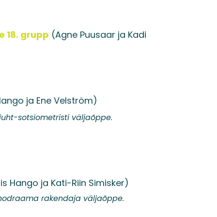
 18. grupp
(Agne Puusaar ja Kadi
 Hango ja Ene Velström)
tsiometristi väljaõppe.
iis Hango ja Kati-Riin Simisker)
ama rakendaja väljaõppe.