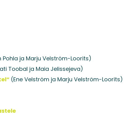
lisati ostukorvi.
Vaata ostukorvi
n Pohla ja Marju Velström-Loorits)
ati Toobal ja Maia Jelissejeva)
kel”
(Ene Velström ja Marju Velström-Loorits)
astele