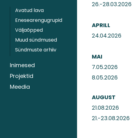
26.-28.03.2
Avatud lava
Enesearengugrupid
APRILL
Väljaõpped
24.04.20
Muud sündmused
Sündmuste arhiiv
MAI
Inimesed
7.05.20
Projektid
8.05.20
Meedia
AUGUST
21.08.20
21.-23.08.2026