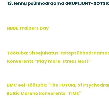
026
13. lennu psühhodraama GRUPIJUHT-SOTSIO
26
NBBE Trainers Day
26
Töötuba: Sissejuhatus lastepsühhodraama
26
Konverents “Play more, stress less!”
26
BMC eel-töötuba
"The FUTURE of Psychodr
Baltic Moreno konverents "TIME"