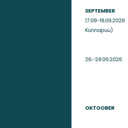
SEPTEMBER
17.09-19.09.2
Künnapuu)
Grupp on täit
26.-28.09.2026
Kandideerima o
Huvi kor
OKTOOBE
Kandideerima 
Huvi kor