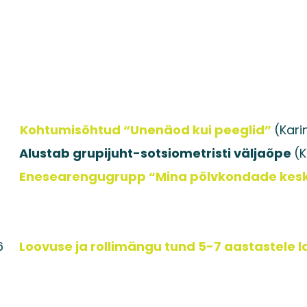
026
Kohtumisõhtud “Unenäod kui peeglid”
(Kari
026
Alustab grupijuht-sotsiometristi väljaõpe
(K
026
Enesearengugrupp “Mina põlvkondade kes
6
Loovuse ja rollimängu tund 5-7 aastastele l