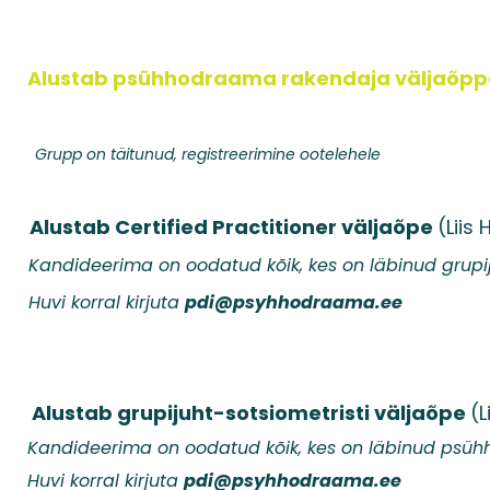
026
Alustab psühhodraama rakendaja väljaõppe
unud, registreerimine ootelehele
Alustab Certified Practitioner väljaõpe
(Liis
n oodatud kõik, kes on läbinud grupijuht-so
ral kirjuta
pdi@psyhhodraama.ee
R
Alustab grupijuht-sotsiometristi väljaõpe
(L
on oodatud kõik, kes on läbinud psühhodra
ral kirjuta
pdi@psyhhodraama.ee