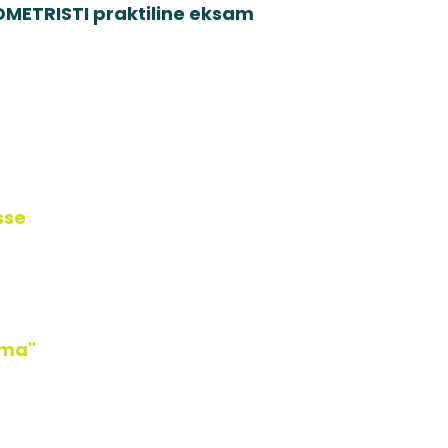
METRISTI praktiline eksam
sse
ama"