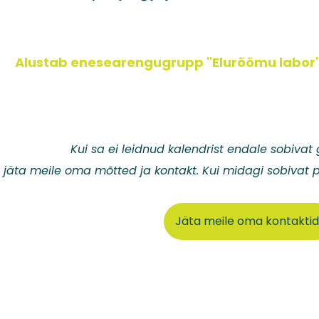
26
Alustab enesearengugrupp "Elurõõmu labor"
Kui sa ei leidnud kalendrist endale sobivat g
jäta meile oma mõtted ja kontakt. Kui midagi sobivat
Jäta meile oma kontaktid