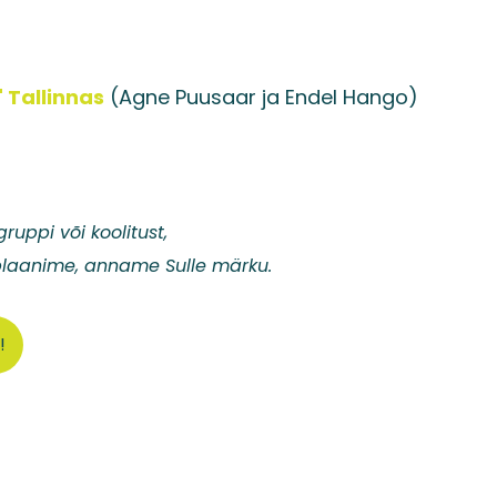
 Tallinnas
(Agne Puusaar ja Endel Hango)
ruppi või koolitust,
 plaanime, anname Sulle märku.
!