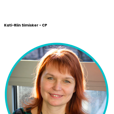
Kati-Riin Simisker - CP