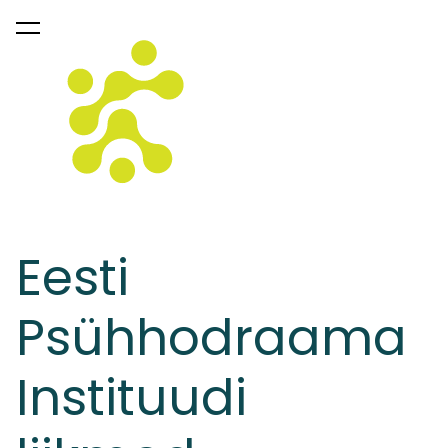
lisati ostukorvi.
Vaata ostukorvi
Eesti
Psühhodraama
Instituudi