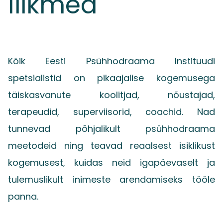
liikmed
Kõik Eesti Psühhodraama Instituudi
spetsialistid on pikaajalise kogemusega
täiskasvanute koolitjad, nõustajad,
terapeudid, superviisorid, coachid. Nad
tunnevad põhjalikult psühhodraama
meetodeid ning teavad reaalsest isiklikust
kogemusest, kuidas neid igapäevaselt ja
tulemuslikult inimeste arendamiseks tööle
panna.