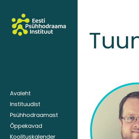
Tuu
Avaleht
Instituudist
Psühhodraamast
Õppekavad
Koolituskalender