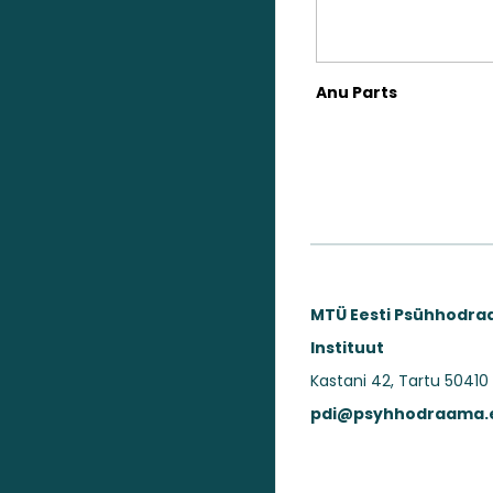
Anu Parts
MTÜ Eesti Psühhodr
Instituut
Kastani 42, Tartu 50410
pdi@psyhhodraama.