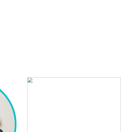
lisati ostukorvi.
Vaata ostukorvi