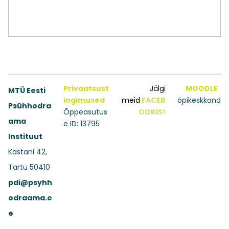
Privaatsust
Jälgi
MOODLE
MTÜ Eesti
ingimused
meid
FACEB
õpikeskkond
Psühhodra
Õppeasutus
OOKIS!
ama
e ID: 13795
Instituut
Kastani 42,
Tartu 50410
pdi@psyhh
odraama.e
e