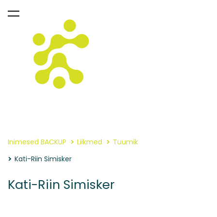
lisati ostukorvi.
Vaata ostukorvi
Inimesed BACKUP
Liikmed
Tuumik
Kati-Riin Simisker
Kati-Riin Simisker