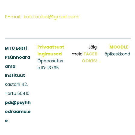
E-mail:
kati.toobal@gmail.com
Privaatsust
Jälgi
MOODLE
MTÜ Eesti
ingimused
meid
FACEB
õpikeskkond
Psühhodra
Õppeasutus
OOKIS!
ama
e ID: 13795
Instituut
Kastani 42,
Tartu 50410
pdi@psyhh
odraama.e
e