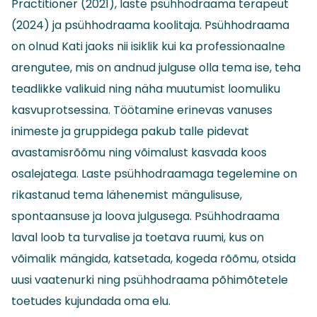
Practitioner (2021), laste psühhodraama terapeut
(2024) ja psühhodraama koolitaja. Psühhodraama
on olnud Kati jaoks nii isiklik kui ka professionaalne
arengutee, mis on andnud julguse olla tema ise, teha
teadlikke valikuid ning näha muutumist loomuliku
kasvuprotsessina. Töötamine erinevas vanuses
inimeste ja gruppidega pakub talle pidevat
avastamisrõõmu ning võimalust kasvada koos
osalejatega. Laste psühhodraamaga tegelemine on
rikastanud tema lähenemist mängulisuse,
spontaansuse ja loova julgusega. Psühhodraama
laval loob ta turvalise ja toetava ruumi, kus on
võimalik mängida, katsetada, kogeda rõõmu, otsida
uusi vaatenurki ning psühhodraama põhimõtetele
toetudes kujundada oma elu.