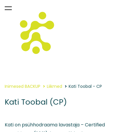
lisati ostukorvi.
Vaata ostukorvi
Inimesed BACKUP
Liikmed
Kati Toobal - CP
Kati Toobal (CP)
Kati on psühhodraama lavastaja – Certified