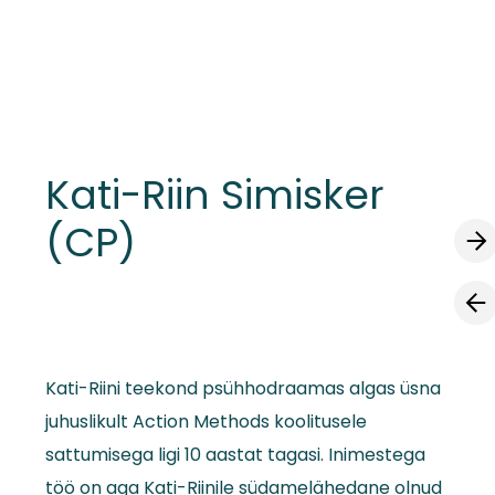
lisati ostukorvi.
Vaata ostukorvi
Kati-Riin Simisker
(CP)
Kati-Riini teekond psühhodraamas algas üsna
juhuslikult Action Methods koolitusele
sattumisega ligi 10 aastat tagasi. Inimestega
töö on aga Kati-Riinile südamelähedane olnud