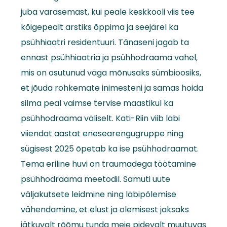
juba varasemast, kui peale keskkooli viis tee
kõigepealt arstiks õppima ja seejärel ka
psühhiaatri residentuuri. Tänaseni jagab ta
ennast psühhiaatria ja psühhodraama vahel,
mis on osutunud väga mõnusaks sümbioosiks,
et jõuda rohkemate inimesteni ja samas hoida
silma peal vaimse tervise maastikul ka
psühhodraama väliselt. Kati-Riin viib läbi
viiendat aastat enesearengugruppe ning
sügisest 2025 õpetab ka ise psühhodraamat.
Tema eriline huvi on traumadega töötamine
psühhodraama meetodil. Samuti uute
väljakutsete leidmine ning läbipõlemise
vähendamine, et elust ja olemisest jaksaks
jätkuvalt rõõmu tunda meie pidevalt muutuvas