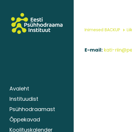
Inimesed BACKUP
Li
E-mail:
kati-riin@p
Avaleht
Instituudist
Psühhodraamast
Õppekavad
Koolituskalender