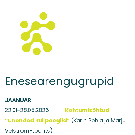
lisati ostukorvi.
Vaata ostukorvi
Enesearengugrupid
JAANUAR
22.01-28.05.2026
Kohtumisõhtud
“Unenäod kui peeglid”
(Karin Pohla ja Marju
Velström-Loorits)