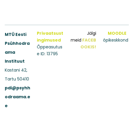
Privaatsust
Jälgi
MOODLE
MTÜ Eesti
ingimused
meid
FACEB
õpikeskkond
Psühhodra
Õppeasutus
OOKIS!
ama
e ID: 13795
Instituut
Kastani 42,
Tartu 50410
pdi@psyhh
odraama.e
e