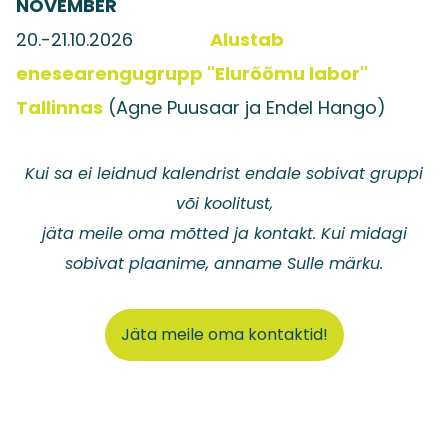
NOVEMBER
20.-21.10.2026
Alustab
enesearengugrupp "Elurõõmu labor"
Tallinnas
(Agne Puusaar ja Endel Hango)
Kui sa ei leidnud kalendrist endale sobivat gruppi
või koolitust,
jäta meile oma mõtted ja kontakt. Kui midagi
sobivat plaanime, anname Sulle märku.
Jäta meile oma kontaktid!