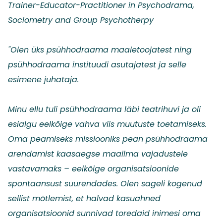
Trainer-Educator-Practitioner in Psychodrama,
Sociometry and Group Psychotherpy
"Olen üks psühhodraama maaletoojatest ning
psühhodraama instituudi asutajatest ja selle
esimene juhataja.
Minu ellu tuli psühhodraama läbi teatrihuvi ja oli
esialgu eelkõige vahva viis muutuste toetamiseks.
Oma peamiseks missiooniks pean psühhodraama
arendamist kaasaegse maailma vajadustele
vastavamaks – eelkõige organisatsioonide
spontaansust suurendades. Olen sageli kogenud
sellist mõtlemist, et halvad kasuahned
organisatsioonid sunnivad toredaid inimesi oma