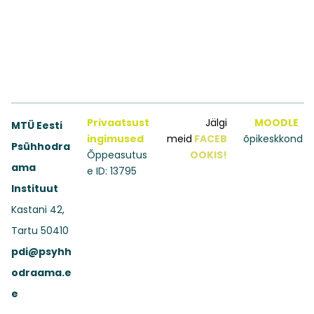
Privaatsust
Jälgi
MOODLE
MTÜ Eesti
ingimused
meid
FACEB
õpikeskkond
Psühhodra
Õppeasutus
OOKIS!
ama
e ID: 13795
Instituut
Kastani 42,
Tartu 50410
pdi@psyhh
odraama.e
e