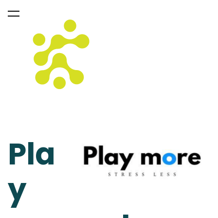
lisati ostukorvi.
Vaata ostukorvi
Pla
y