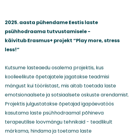
2025. aasta pühendame Eestis laste
psühhodraama tutvustamisele -
käivitub Erasmus+ projekt “Play more, stress
less!”
Kutsume lasteaedu osalema projektis, kus
koolieelikute õpetajatele jagatakse teadmisi
mängust kui tööriistast, mis aitab toetada laste
emotsionaalsete ja sotsiaalsete oskuste arendamist.
Projektis julgustatakse õpetajad igapäevatöös
kasutama laste psühhodraamal põhineva
terapeutilise loovmängu tehnikaid - teadlikult
märkama, hindama ja toetama laste