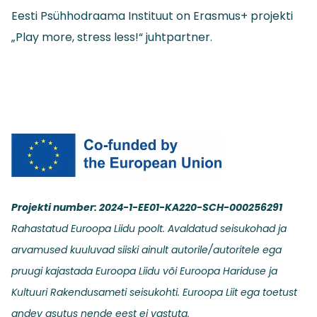
Eesti Psühhodraama Instituut on Erasmus+ projekti
„Play more, stress less!“ juhtpartner.
Projekti number: 2024-1-EE01-KA220-SCH-000256291
Rahastatud Euroopa Liidu poolt. Avaldatud seisukohad ja
arvamused kuuluvad siiski ainult autorile/autoritele ega
pruugi kajastada Euroopa Liidu või Euroopa Hariduse ja
Kultuuri Rakendusameti seisukohti. Euroopa Liit ega toetust
andev asutus nende eest ei vastuta.