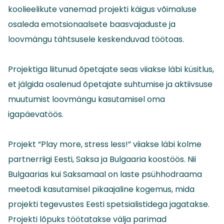
koolieelikute vanemad projekti käigus võimaluse
osaleda emotsionaalsete baasvajaduste ja
loovmängu tähtsusele keskenduvad töötoas.
Projektiga liitunud õpetajate seas viiakse läbi küsitlus,
et jälgida osalenud õpetajate suhtumise ja aktiivsuse
muutumist loovmängu kasutamisel oma
igapäevatöös.
Projekt “Play more, stress less!” viiakse läbi kolme
partnerriigi Eesti, Saksa ja Bulgaaria koostöös. Nii
Bulgaarias kui Saksamaal on laste psühhodraama
meetodi kasutamisel pikaajaline kogemus, mida
projekti tegevustes Eesti spetsialistidega jagatakse.
Projekti lõpuks töötatakse välja parimad