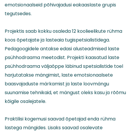
emotsionaalseid põhivajadusi eakaaslaste grupis
tegutsedes.
Projektis saab kokku osaleda 12 koolieelikute rühma
koos õpetajate ja lasteaia tugispetsialistidega.
Pedagoogidele antakse edasi alusteadmised laste
psühhodraama meetodist. Projekti kaasatud laste
psühhodraama väljaõppe läbinud spetsialistide toel
harjutatakse mängimist, laste emotsionaalsete
baasvajaduste märkamist ja laste loovmängu
suunamise tehnikaid, et mängust oleks kasu ja rõõmu
kõigile osalejatele.
Praktilisi kogemusi saavad õpetajad enda rühma
lastega mängides. Lisaks saavad osalevate