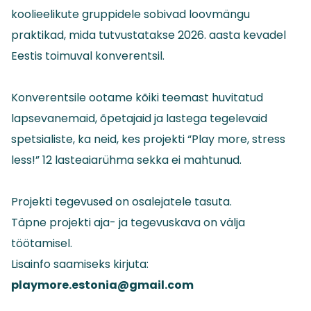
koolieelikute gruppidele sobivad loovmängu
praktikad, mida tutvustatakse 2026. aasta kevadel
Eestis toimuval konverentsil.
Konverentsile ootame kõiki teemast huvitatud
lapsevanemaid, õpetajaid ja lastega tegelevaid
spetsialiste, ka neid, kes projekti “Play more, stress
less!” 12 lasteaiarühma sekka ei mahtunud.
Projekti tegevused on osalejatele tasuta.
Täpne projekti aja- ja tegevuskava on välja
töötamisel.
Lisainfo saamiseks kirjuta:
playmore.estonia@gmail.com