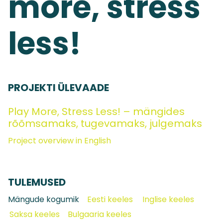
more,
stress
less!
PROJEKTI ÜLEVAADE
Play More, Stress Less! – mängides
rõõmsamaks, tugevamaks, julgemaks
Project overview in English
TULEMUSED
Mängude kogumik
Eesti keeles
Inglise keeles
Saksa keeles
Bulgaaria keeles