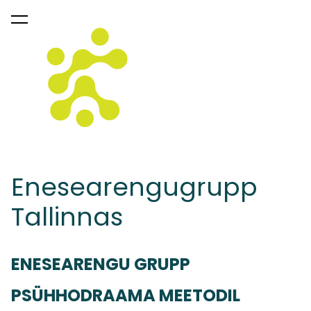
lisati ostukorvi.
Vaata ostukorvi
Enesearengugrupp
Tallinnas
ENESEARENGU GRUPP
PSÜHHODRAAMA MEETODIL