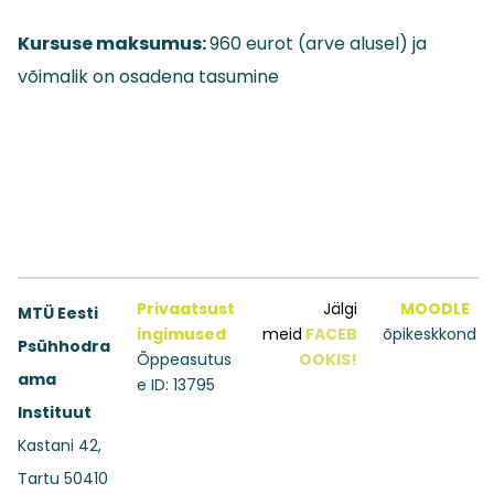
Kursuse maksumus:
960 eurot (arve alusel) ja
võimalik on osadena tasumine
Privaatsust
Jälgi
MOODLE
MTÜ Eesti
ingimused
meid
FACEB
õpikeskkond
Psühhodra
Õppeasutus
OOKIS!
ama
e ID: 13795
Instituut
Kastani 42,
Tartu 50410