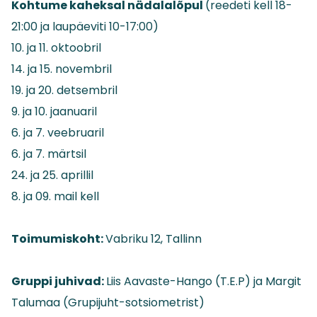
Kohtume kaheksal nädalalõpul
(reedeti kell 18-
21:00 ja laupäeviti 10-17:00)
10. ja 11. oktoobril
14. ja 15. novembril
19. ja 20. detsembril
9. ja 10. jaanuaril
6. ja 7. veebruaril
6. ja 7. märtsil
24. ja 25. aprillil
8. ja 09. mail kell
Toimumiskoht:
Vabriku 12, Tallinn
Gruppi juhivad:
Liis Aavaste-Hango (T.E.P) ja Margit
Talumaa (Grupijuht-sotsiometrist)