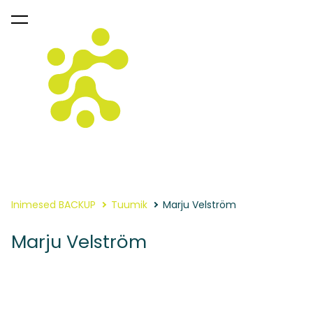
lisati ostukorvi.
Vaata ostukorvi
Inimesed BACKUP
Tuumik
Marju Velström
Marju Velström