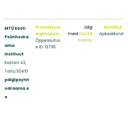
Privaatsust
Jälgi
MOODLE
MTÜ Eesti
ingimused
meid
FACEB
õpikeskkond
Psühhodra
Õppeasutus
OOKIS!
ama
e ID: 13795
Instituut
Kastani 42,
Tartu 50410
pdi@psyhh
odraama.e
e