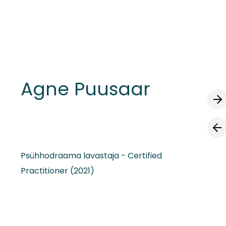
lisati ostukorvi.
Vaata ostukorvi
Agne Puusaar
Psühhodraama lavastaja - Certified
Practitioner (2021)