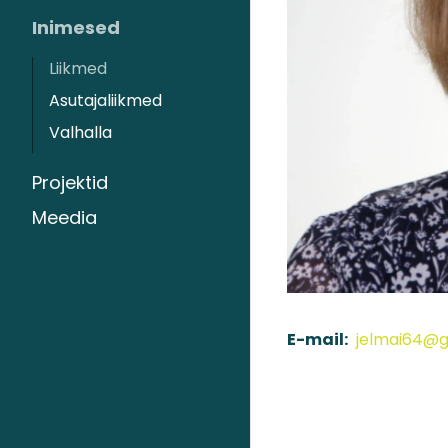
Inimesed
Liikmed
Asutajaliikmed
Valhalla
Projektid
Meedia
E-mail:
jelmai64@g