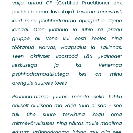
välja antud CP
(Certified Practitioner ehk
psühhodraama lavastaja)
taseme tunnistust,
kuid minu psühhodraama õpingud ei lõppe
kunagi. Olen juhtinud ja juhin ka pragu
gruppe nii vene kui eesti keeles ning
töötanud Narvas, Haapsalus ja Tallinnas.
Teen aktiivset koostööd Läti „Vainode“
keskusega ja ka Venemaa
psühhodramaatikutega, kes on minu
arengule suureks toeks.
Psühhodraama juures mõnda selle tahku
eriliselt olulisena ma välja tuua ei saa - see
tuli ühe suure tervikuna kogu oma
mitmevärvilisuses ning näitas mulle maailma
erksust. Psühhodraama lubab mul olla see,