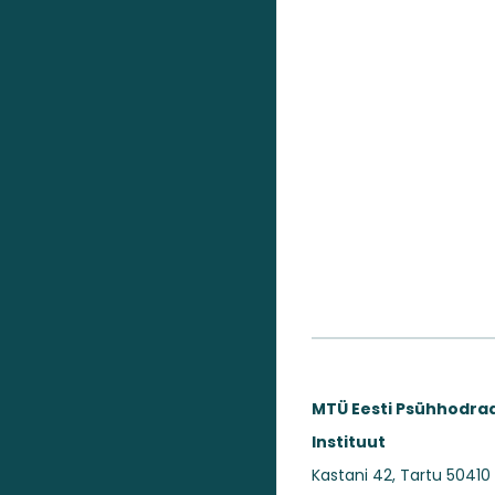
MTÜ Eesti Psühhodr
Instituut
Kastani 42, Tartu 50410