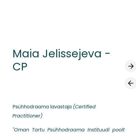
lisati ostukorvi.
Vaata ostukorvi
Maia Jelissejeva -
CP
Psühhodraama lavastaja
(Certified
Practitioner)
"Oman Tartu Psühhodraama Instituudi poolt