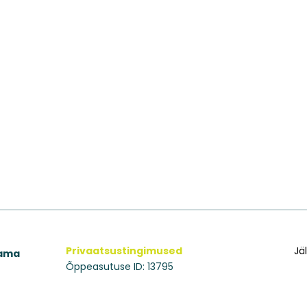
Privaatsustingimused
Jä
aama
Õppeasutuse ID: 13795