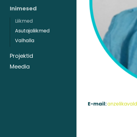
Inimesed
Liikmed
Asutajaliikmed
Valhalla
Projektid
Meedia
E-mail:
anzelikava