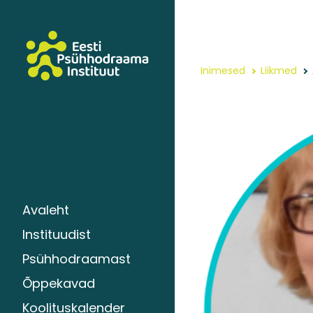
Inimesed
Liikmed
Avaleht
Instituudist
Psühhodraamast
Õppekavad
Koolituskalender