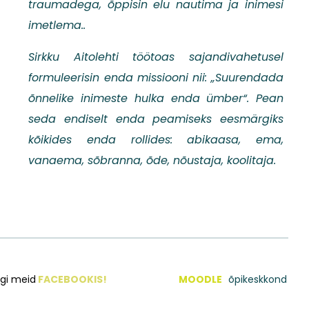
traumadega,
õppisin elu nautima ja inimesi
imetlema..
Sirkku Aitolehti töötoas sajandivahetusel
formuleerisin enda missiooni nii: „Suurendada
õnnelike inimeste hulka enda ümber“. Pean
seda endiselt enda peamiseks eesmärgiks
kõikides enda rollides: abikaasa, ema,
vanaema, sõbranna, õde, nõustaja, koolitaja.
lgi meid
FACEBOOKIS!
MOODLE
õpikeskkond