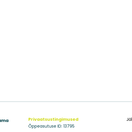
Privaatsustingimused
Jä
aama
Õppeasutuse ID: 13795