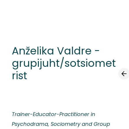
lisati ostukorvi.
Vaata ostukorvi
Anželika Valdre -
grupijuht/sotsiomet
rist
Trainer-Educator-Practitioner in
Psychodrama, Sociometry and Group