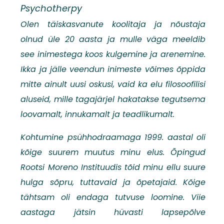
Psychotherpy
Olen täiskasvanute koolitaja ja nõustaja
olnud üle 20 aasta ja mulle väga meeldib
see inimestega koos kulgemine ja arenemine.
Ikka ja jälle veendun inimeste võimes õppida
mitte ainult uusi oskusi, vaid ka elu filosoofilisi
aluseid, mille tagajärjel hakatakse tegutsema
loovamalt, innukamalt ja teadlikumalt.
Kohtumine psühhodraamaga 1999. aastal oli
kõige suurem muutus minu elus. Õpingud
Rootsi Moreno Instituudis tõid minu ellu suure
hulga sõpru, tuttavaid ja õpetajaid. Kõige
tähtsam oli endaga tutvuse loomine. Viie
aastaga jätsin hüvasti lapsepõlve