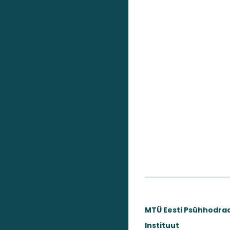
MTÜ Eesti Psühhodr
Instituut